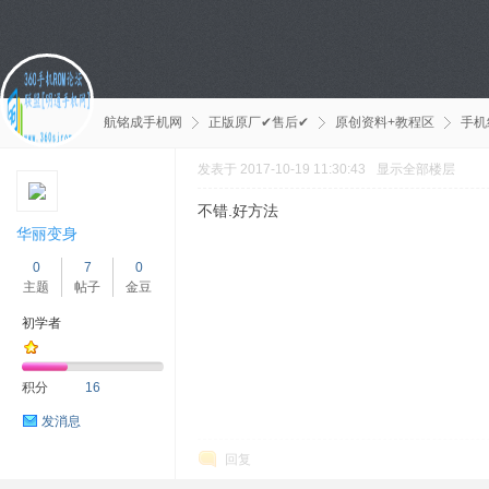
航铭成手机网
正版原厂✔售后✔
原创资料+教程区
手机
发表于 2017-10-19 11:30:43
显示全部楼层
不错.好方法
华丽变身
0
7
0
主题
帖子
金豆
初学者
积分
16
发消息
回复