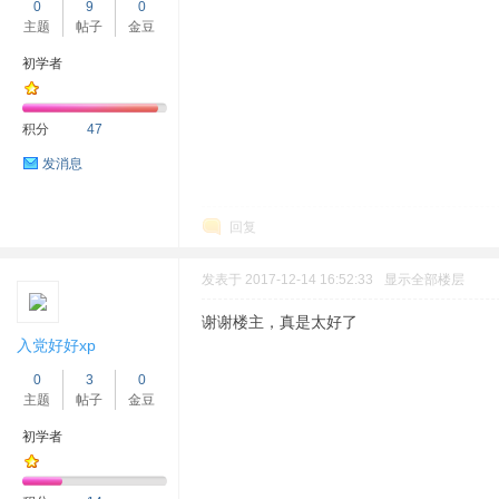
0
9
0
主题
帖子
金豆
初学者
积分
47
发消息
回复
发表于 2017-12-14 16:52:33
显示全部楼层
谢谢楼主，真是太好了
入党好好xp
0
3
0
主题
帖子
金豆
初学者