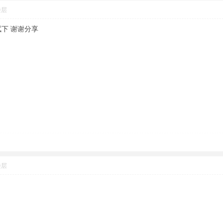
楼层
试下 谢谢分享
楼层