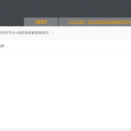
【首页】
【正式原厂售后授权刷机解锁资料R
资料软件平台+刷机救砖解锁教程区
楼层
 ...