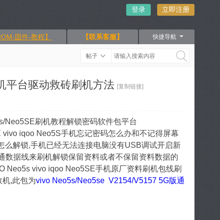
登录
立即注册
OM-固件-教程】
【联系客服】
快捷导航
帖子
刷包刷机平台驱动救砖刷机方法
[复制链接]
 Neo5s/Neo5SE刷机教程解锁密码软件包平台
 vivo iqoo Neo5S手机忘记密码怎么办和不记得屏幕
eo5SE怎么解锁,手机已经无法连接电脑没有USB调试开启新
通数据线来刷机解锁保留资料或者不保留资料数据的
5s vivo iqoo Neo5SE手机原厂资料刷机包线刷
机,此包为
vivo Neo5s/Neo5se V2154/V5157 5G版通