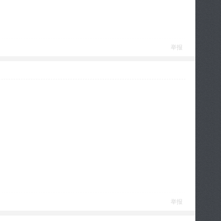
举报
举报