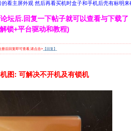
号的看主屏外观 然后再看买机时盒子和手机后壳有标明来
论坛后.回复一下帖子就可以查看与下载了
+解锁+平台驱动和教程)
注册后回复即可查看,请点击>
【回复】
机图: 可解决不开机及有锁机