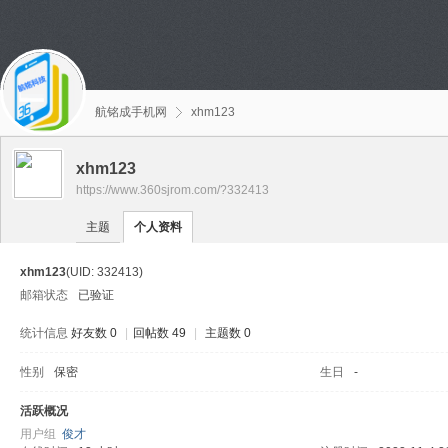
航铭成手机网
xhm123
xhm123
https://www.360sjrom.com/?332413
主题
个人资料
xhm123
(UID: 332413)
邮箱状态
已验证
统计信息
好友数 0
|
回帖数 49
|
主题数 0
性别
保密
生日
-
活跃概况
用户组
俊才