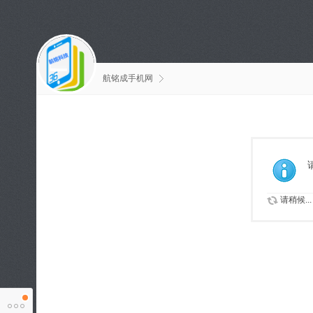
航铭成手机网
请稍候...