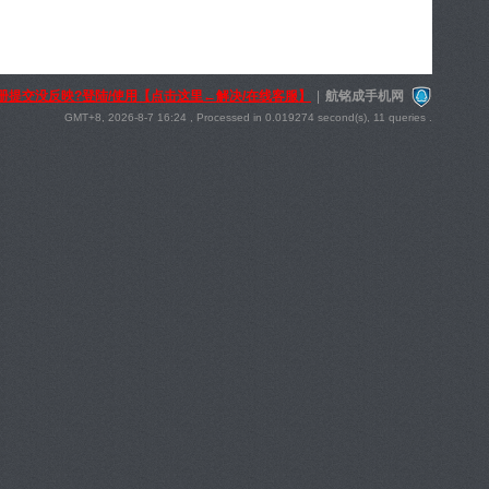
册提交没反映?登陆/使用【点击这里←解决/在线客服】
|
航铭成手机网
GMT+8, 2026-8-7 16:24
, Processed in 0.019274 second(s), 11 queries .